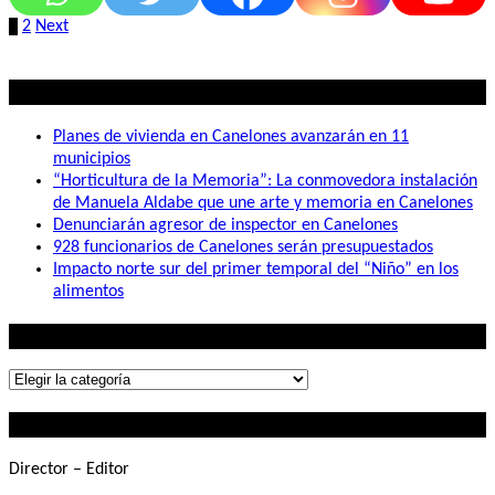
Paginación
1
2
Next
de
entradas
Lo mas visto
Planes de vivienda en Canelones avanzarán en 11
municipios
“Horticultura de la Memoria”: La conmovedora instalación
de Manuela Aldabe que une arte y memoria en Canelones
Denunciarán agresor de inspector en Canelones
928 funcionarios de Canelones serán presupuestados
Impacto norte sur del primer temporal del “Niño” en los
alimentos
Lo que buscás
Lo
que
Contactanos
buscás
Director – Editor