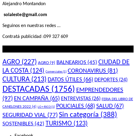
Alejandro Montandon
solaleste@gmail.com
Seguinos en nuestras redes …
Contratá publicidad :099 327 609
Lo que querés saber
AGRO
(227)
CIUDAD DE
BALNEARIOS
(45)
AGRO
(9)
LA COSTA
(124)
CORONAVIRUS
(81)
Comerciales
(1)
CULTURA
(213)
DATOS ÚTILES
(66)
DEPORTES
(24)
DESTACADAS
(1756)
EMPRENDEDORES
(97)
EN CAMPAÑA
(65)
ENTREVISTAS
(26)
FERIA DEL LIBRO DE
POLICIALES
(68)
SALUD
(67)
CANELONES 2022
(4)
LO + RICO
(1)
Sin categoría
(388)
SEGURIDAD VIAL
(77)
TURISMO
(123)
SOSTENIBLES
(42)