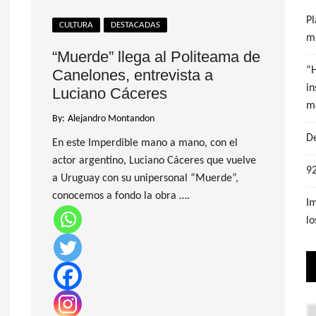
Pl
CULTURA
DESTACADAS
mu
“Muerde” llega al Politeama de
“
Canelones, entrevista a
in
Luciano Cáceres
m
By:
Alejandro Montandon
De
En este Imperdible mano a mano, con el
actor argentino, Luciano Cáceres que vuelve
92
a Uruguay con su unipersonal “Muerde”,
conocemos a fondo la obra ….
Im
lo
Lo