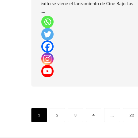
éxito se viene el lanzamiento de Cine Bajo Las
….
Paginación
1
2
3
4
…
22
de
entradas