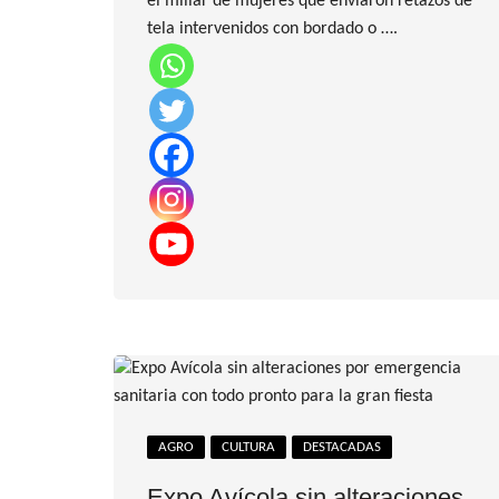
el millar de mujeres que enviaron retazos de
tela intervenidos con bordado o ….
AGRO
CULTURA
DESTACADAS
Expo Avícola sin alteraciones