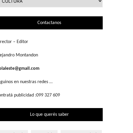
ue
scás
Contactanos
rector – Editor
lejandro Montandon
olaleste@gmail.com
guinos en nuestras redes …
ntratá publicidad :099 327 609
Lo que querés saber