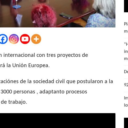
Pl
mu
“
in
n internacional con tres proyectos de
m
ará la Unión Europea.
De
ciónes de la sociedad civil que postularon a la
92
s 3000 personas , adaptanto procesos
Im
 de trabajo.
lo