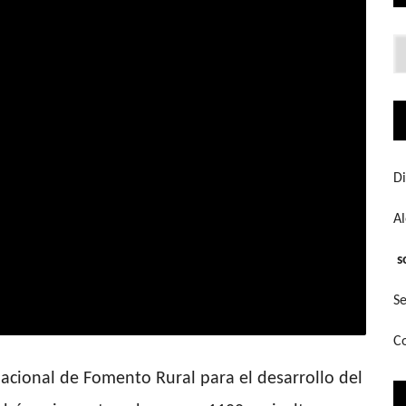
Lo
q
bu
Di
A
s
Se
Co
acional de Fomento Rural para el desarrollo del