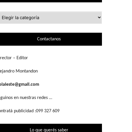
ue
scás
Contactanos
rector – Editor
lejandro Montandon
olaleste@gmail.com
guinos en nuestras redes …
ntratá publicidad :099 327 609
Lo que querés saber