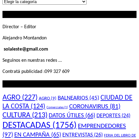
Lo
que
Contactanos
buscás
Director – Editor
Alejandro Montandon
solaleste@gmail.com
Seguinos en nuestras redes …
Contratá publicidad :099 327 609
Lo que querés saber
AGRO
(227)
CIUDAD DE
BALNEARIOS
(45)
AGRO
(9)
LA COSTA
(124)
CORONAVIRUS
(81)
Comerciales
(1)
CULTURA
(213)
DATOS ÚTILES
(66)
DEPORTES
(24)
DESTACADAS
(1756)
EMPRENDEDORES
(97)
EN CAMPAÑA
(65)
ENTREVISTAS
(26)
FERIA DEL LIBRO DE