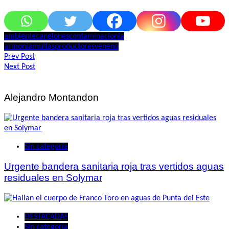
ambiente
canelones
contaminacion
la
armonia
multas
productores
veneno
Navegación
Prev Post
Next Post
de
entradas
Alejandro Montandon
Sin categoría
Urgente bandera sanitaria roja tras vertidos aguas
residuales en Solymar
DESTACADAS
Sin categoría