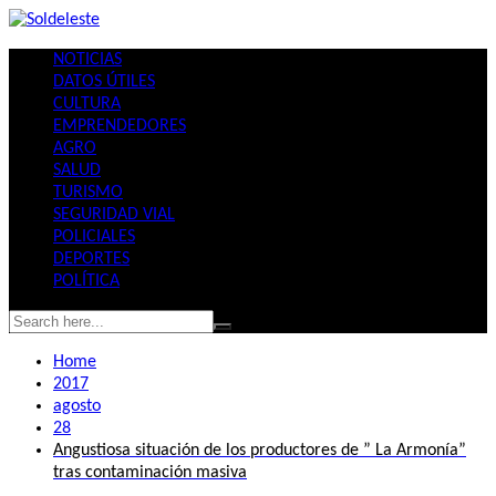
Skip
to
NOTICIAS
content
DATOS ÚTILES
CULTURA
EMPRENDEDORES
AGRO
SALUD
TURISMO
SEGURIDAD VIAL
POLICIALES
DEPORTES
POLÍTICA
Home
2017
agosto
28
Angustiosa situación de los productores de ” La Armonía”
tras contaminación masiva