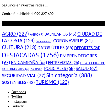
Seguinos en nuestras redes …
Contratá publicidad :099 327 609
Lo que querés saber
AGRO
(227)
CIUDAD DE
BALNEARIOS
(45)
AGRO
(9)
LA COSTA
(124)
CORONAVIRUS
(81)
Comerciales
(1)
CULTURA
(213)
DATOS ÚTILES
(66)
DEPORTES
(24)
DESTACADAS
(1756)
EMPRENDEDORES
(97)
EN CAMPAÑA
(65)
ENTREVISTAS
(26)
FERIA DEL LIBRO DE
POLICIALES
(68)
SALUD
(67)
CANELONES 2022
(4)
LO + RICO
(1)
Sin categoría
(388)
SEGURIDAD VIAL
(77)
TURISMO
(123)
SOSTENIBLES
(42)
Facebook
Twitter
Instagram
LinkedIn