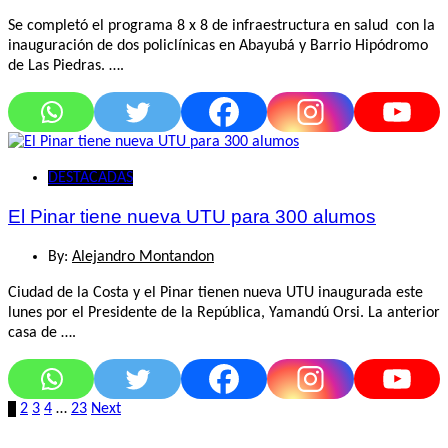
Se completó el programa 8 x 8 de infraestructura en salud con la
inauguración de dos policlínicas en Abayubá y Barrio Hipódromo
de Las Piedras. ….
DESTACADAS
El Pinar tiene nueva UTU para 300 alumos
By:
Alejandro Montandon
Ciudad de la Costa y el Pinar tienen nueva UTU inaugurada este
lunes por el Presidente de la República, Yamandú Orsi. La anterior
casa de ….
Paginación
1
2
3
4
…
23
Next
de