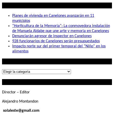
entradas
Lo mas visto
Planes de vivienda en Canelones avanzarán en 11
municipios
“Horticultura de la Memoria”: La conmovedora instalación
de Manuela Aldabe que une arte y memoria en Canelones
Denunciarán agresor de inspector en Canelones
928 funcionarios de Canelones serán presupuestados
Impacto norte sur del primer temporal del “Niño” en los
alimentos
Lo que buscás
Lo
que
Contactanos
buscás
Director – Editor
Alejandro Montandon
solaleste@gmail.com