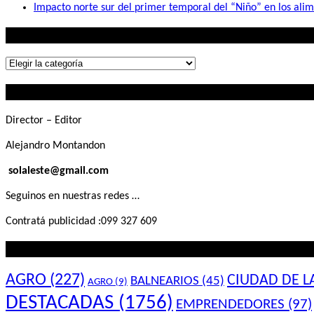
Impacto norte sur del primer temporal del “Niño” en los ali
Lo que buscás
Lo
que
Contactanos
buscás
Director – Editor
Alejandro Montandon
solaleste@gmail.com
Seguinos en nuestras redes …
Contratá publicidad :099 327 609
Lo que querés saber
AGRO
(227)
CIUDAD DE L
BALNEARIOS
(45)
AGRO
(9)
DESTACADAS
(1756)
EMPRENDEDORES
(97)