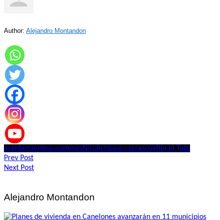
Author:
Alejandro Montandon
asentamientos
canelones
Nicolich
paso carrasco
Villa el Tato
Navegación
Prev Post
Next Post
de
entradas
Alejandro Montandon