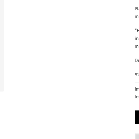
Pl
mu
“
in
m
De
92
Im
lo
Lo