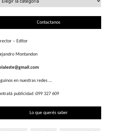
ue
scás
Contactanos
rector – Editor
lejandro Montandon
olaleste@gmail.com
guinos en nuestras redes …
ntratá publicidad :099 327 609
Lo que querés saber