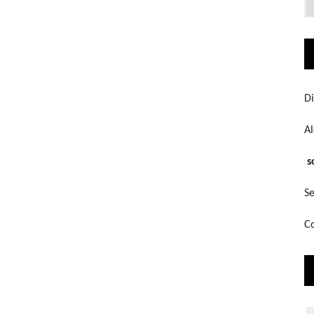
q
bu
Di
A
s
Se
Co