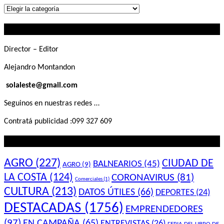
Lo
que
Contactanos
buscás
Director – Editor
Alejandro Montandon
solaleste@gmail.com
Seguinos en nuestras redes …
Contratá publicidad :099 327 609
Lo que querés saber
AGRO
(227)
CIUDAD DE
BALNEARIOS
(45)
AGRO
(9)
LA COSTA
(124)
CORONAVIRUS
(81)
Comerciales
(1)
CULTURA
(213)
DATOS ÚTILES
(66)
DEPORTES
(24)
DESTACADAS
(1756)
EMPRENDEDORES
(97)
EN CAMPAÑA
(65)
ENTREVISTAS
(26)