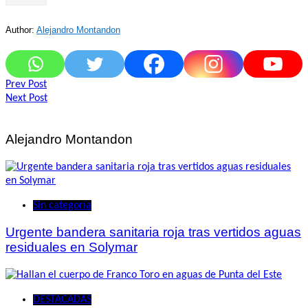
Author:
Alejandro Montandon
Navegación
Prev Post
Next Post
de
entradas
Alejandro Montandon
Sin categoría
Urgente bandera sanitaria roja tras vertidos aguas
residuales en Solymar
DESTACADAS