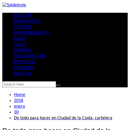
Skip
to
NOTICIAS
content
DATOS ÚTILES
CULTURA
EMPRENDEDORES
AGRO
SALUD
TURISMO
SEGURIDAD VIAL
POLICIALES
DEPORTES
POLÍTICA
Home
2018
enero
30
De todo para hacer en Ciudad de la Costa, cartelera