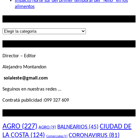
Impacto norte sur del primer temporal del “Niño” en los
alimentos
Lo que buscás
Lo
que
Contactanos
buscás
Director – Editor
Alejandro Montandon
solaleste@gmail.com
Seguinos en nuestras redes …
Contratá publicidad :099 327 609
Lo que querés saber
AGRO
(227)
CIUDAD DE
BALNEARIOS
(45)
AGRO
(9)
LA COSTA
(124)
CORONAVIRUS
(81)
Comerciales
(1)