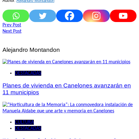
Author:
Alejandro Montandon
Navegación
Prev Post
Next Post
de
entradas
Alejandro Montandon
DESTACADAS
Planes de vivienda en Canelones avanzarán en
11 municipios
CULTURA
DESTACADAS