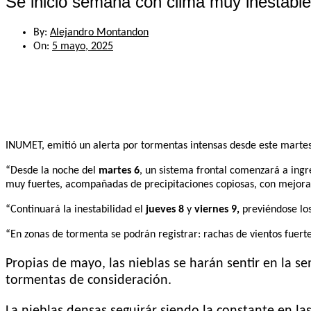
Se inició semana con clima muy inestabl
By:
Alejandro Montandon
On:
5 mayo, 2025
INUMET, emitió un alerta por tormentas intensas desde este martes
“Desde la noche del
martes 6
, un sistema frontal comenzará a ingre
muy fuertes, acompañadas de precipitaciones copiosas, con mejora
“Continuará la inestabilidad el
jueves 8
y
viernes 9,
previéndose los
“En zonas de tormenta se podrán registrar: rachas de vientos fuerte
Propias de mayo, las nieblas se harán sentir en la 
tormentas de consideración.
La nieblas densas seguirár siendo la constante en la