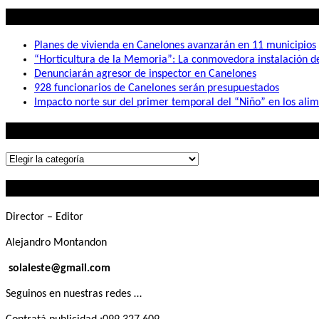
Lo mas visto
Planes de vivienda en Canelones avanzarán en 11 municipios
“Horticultura de la Memoria”: La conmovedora instalación 
Denunciarán agresor de inspector en Canelones
928 funcionarios de Canelones serán presupuestados
Impacto norte sur del primer temporal del “Niño” en los ali
Lo que buscás
Lo
que
Contactanos
buscás
Director – Editor
Alejandro Montandon
solaleste@gmail.com
Seguinos en nuestras redes …