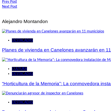
Navegación
Prev Post
Next Post
de
entradas
Alejandro Montandon
DESTACADAS
Planes de vivienda en Canelones avanzarán en 11
CULTURA
DESTACADAS
“Horticultura de la Memoria”: La conmovedora ins
DESTACADAS