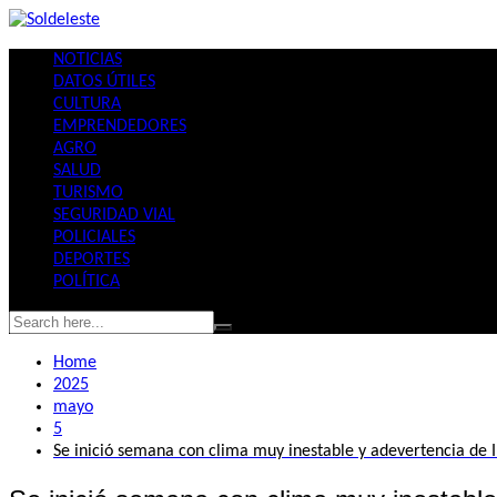
Skip
to
NOTICIAS
content
DATOS ÚTILES
CULTURA
EMPRENDEDORES
AGRO
SALUD
TURISMO
SEGURIDAD VIAL
POLICIALES
DEPORTES
POLÍTICA
Home
2025
mayo
5
Se inició semana con clima muy inestable y adevertencia d