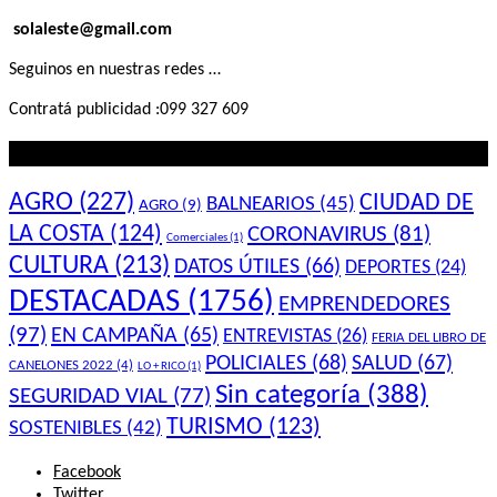
solaleste@gmail.com
Seguinos en nuestras redes …
Contratá publicidad :099 327 609
Lo que querés saber
AGRO
(227)
CIUDAD DE
BALNEARIOS
(45)
AGRO
(9)
LA COSTA
(124)
CORONAVIRUS
(81)
Comerciales
(1)
CULTURA
(213)
DATOS ÚTILES
(66)
DEPORTES
(24)
DESTACADAS
(1756)
EMPRENDEDORES
(97)
EN CAMPAÑA
(65)
ENTREVISTAS
(26)
FERIA DEL LIBRO DE
POLICIALES
(68)
SALUD
(67)
CANELONES 2022
(4)
LO + RICO
(1)
Sin categoría
(388)
SEGURIDAD VIAL
(77)
TURISMO
(123)
SOSTENIBLES
(42)
Facebook
Twitter