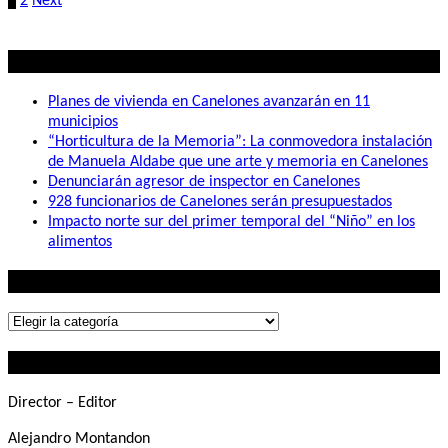
Paginación
1
2
Next
de
entradas
Lo mas visto
Planes de vivienda en Canelones avanzarán en 11
municipios
“Horticultura de la Memoria”: La conmovedora instalación
de Manuela Aldabe que une arte y memoria en Canelones
Denunciarán agresor de inspector en Canelones
928 funcionarios de Canelones serán presupuestados
Impacto norte sur del primer temporal del “Niño” en los
alimentos
Lo que buscás
Lo
que
Contactanos
buscás
Director – Editor
Alejandro Montandon