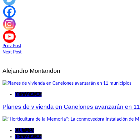
Navegación
Prev Post
Next Post
de
entradas
Alejandro Montandon
DESTACADAS
Planes de vivienda en Canelones avanzarán en 11
CULTURA
DESTACADAS