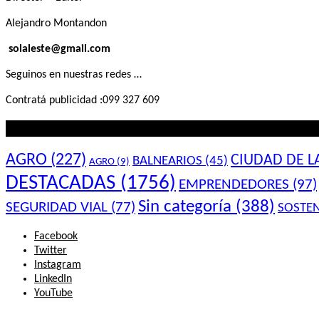
Alejandro Montandon
solaleste@gmail.com
Seguinos en nuestras redes …
Contratá publicidad :099 327 609
Lo que querés saber
AGRO
(227)
CIUDAD DE L
BALNEARIOS
(45)
AGRO
(9)
DESTACADAS
(1756)
EMPRENDEDORES
(97)
Sin categoría
(388)
SEGURIDAD VIAL
(77)
SOSTEN
Facebook
Twitter
Instagram
LinkedIn
YouTube