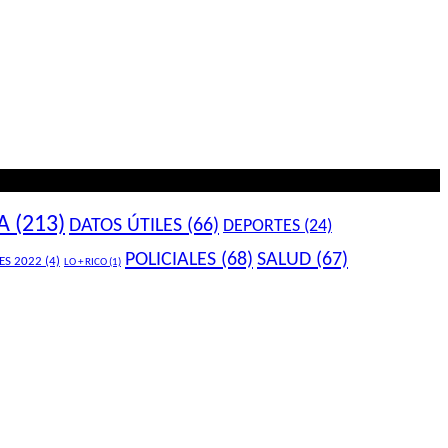
A
(213)
DATOS ÚTILES
(66)
DEPORTES
(24)
POLICIALES
(68)
SALUD
(67)
ES 2022
(4)
LO + RICO
(1)