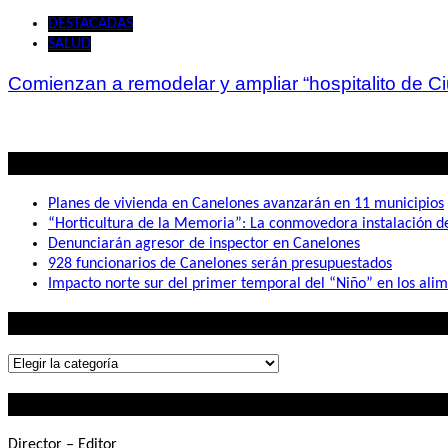
DESTACADAS
SALUD
Comienzan a remodelar y ampliar “hospitalito de C
Lo mas visto
Planes de vivienda en Canelones avanzarán en 11 municipios
“Horticultura de la Memoria”: La conmovedora instalación 
Denunciarán agresor de inspector en Canelones
928 funcionarios de Canelones serán presupuestados
Impacto norte sur del primer temporal del “Niño” en los ali
Lo que buscás
Lo
que
Contactanos
buscás
Director – Editor