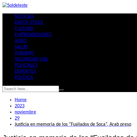
Skip
to
NOTICIAS
content
DATOS ÚTILES
CULTURA
EMPRENDEDORES
AGRO
SALUD
TURISMO
SEGURIDAD VIAL
POLICIALES
DEPORTES
POLÍTICA
Home
2023
noviembre
29
Justicia en memoria de los “Fusilados de Soca”, Arab preso