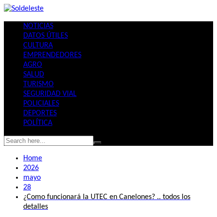
Skip
to
NOTICIAS
content
DATOS ÚTILES
CULTURA
EMPRENDEDORES
AGRO
SALUD
TURISMO
SEGURIDAD VIAL
POLICIALES
DEPORTES
POLÍTICA
Home
2026
mayo
28
¿Como funcionará la UTEC en Canelones? .. todos los
detalles