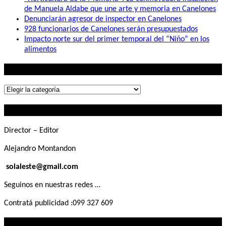
de Manuela Aldabe que une arte y memoria en Canelones
Denunciarán agresor de inspector en Canelones
928 funcionarios de Canelones serán presupuestados
Impacto norte sur del primer temporal del “Niño” en los
alimentos
Lo que buscás
Lo
que
Contactanos
buscás
Director – Editor
Alejandro Montandon
solaleste@gmail.com
Seguinos en nuestras redes …
Contratá publicidad :099 327 609
Lo que querés saber