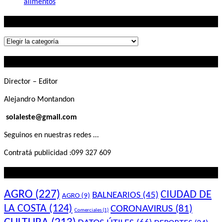
alimentos
Lo que buscás
Lo
que
Contactanos
buscás
Director – Editor
Alejandro Montandon
solaleste@gmail.com
Seguinos en nuestras redes …
Contratá publicidad :099 327 609
Lo que querés saber
AGRO
(227)
CIUDAD DE
BALNEARIOS
(45)
AGRO
(9)
LA COSTA
(124)
CORONAVIRUS
(81)
Comerciales
(1)