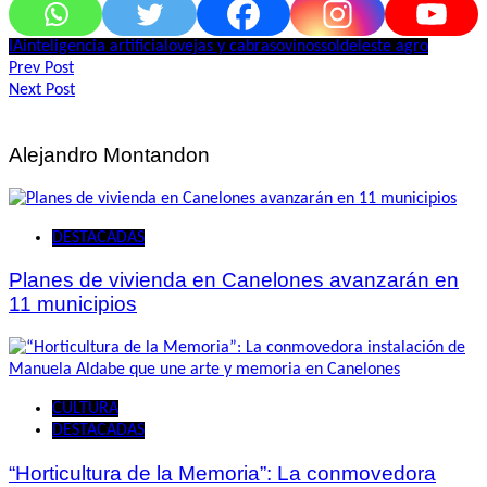
IA
inteligencia artificial
ovejas y cabras
ovinos
soldeleste agro
Navegación
Prev Post
Next Post
de
entradas
Alejandro Montandon
DESTACADAS
Planes de vivienda en Canelones avanzarán en
11 municipios
CULTURA
DESTACADAS
“Horticultura de la Memoria”: La conmovedora