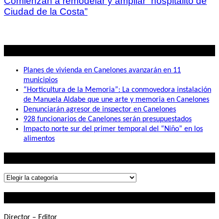
Comienzan a remodelar y ampliar “hospitalito de
Ciudad de la Costa”
Lo mas visto
Planes de vivienda en Canelones avanzarán en 11
municipios
“Horticultura de la Memoria”: La conmovedora instalación
de Manuela Aldabe que une arte y memoria en Canelones
Denunciarán agresor de inspector en Canelones
928 funcionarios de Canelones serán presupuestados
Impacto norte sur del primer temporal del “Niño” en los
alimentos
Lo que buscás
Lo
que
Contactanos
buscás
Director – Editor