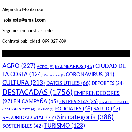
Alejandro Montandon
solaleste@gmail.com
Seguinos en nuestras redes …
Contratá publicidad :099 327 609
Lo que querés saber
AGRO
(227)
CIUDAD DE
BALNEARIOS
(45)
AGRO
(9)
LA COSTA
(124)
CORONAVIRUS
(81)
Comerciales
(1)
CULTURA
(213)
DATOS ÚTILES
(66)
DEPORTES
(24)
DESTACADAS
(1756)
EMPRENDEDORES
(97)
EN CAMPAÑA
(65)
ENTREVISTAS
(26)
FERIA DEL LIBRO DE
POLICIALES
(68)
SALUD
(67)
CANELONES 2022
(4)
LO + RICO
(1)
Sin categoría
(388)
SEGURIDAD VIAL
(77)
TURISMO
(123)
SOSTENIBLES
(42)