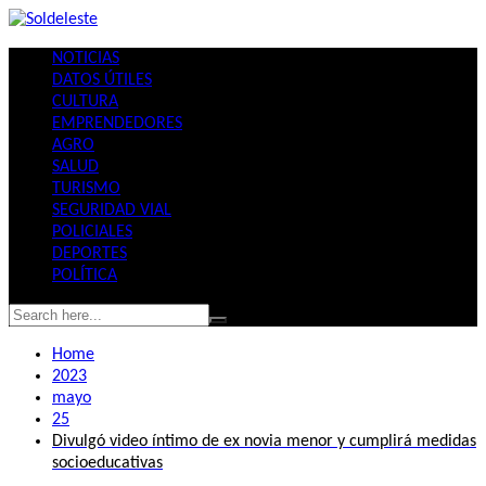
Skip
to
NOTICIAS
content
DATOS ÚTILES
CULTURA
EMPRENDEDORES
AGRO
SALUD
TURISMO
SEGURIDAD VIAL
POLICIALES
DEPORTES
POLÍTICA
Home
2023
mayo
25
Divulgó video íntimo de ex novia menor y cumplirá medidas
socioeducativas