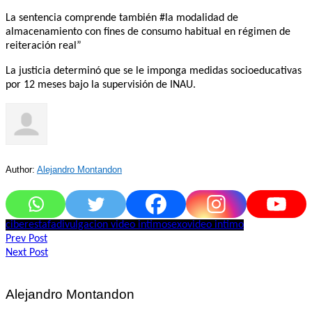
La sentencia comprende también #la modalidad de
almacenamiento con fines de consumo habitual en régimen de
reiteración real”
La justicia determinó que se le imponga medidas socioeducativas
por 12 meses bajo la supervisión de INAU.
Author:
Alejandro Montandon
ciberestafa
divulgacion video intimo
sexo
video intimo
Navegación
Prev Post
Next Post
de
entradas
Alejandro Montandon