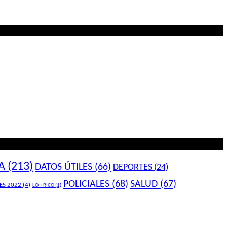
A
(213)
DATOS ÚTILES
(66)
DEPORTES
(24)
POLICIALES
(68)
SALUD
(67)
ES 2022
(4)
LO + RICO
(1)