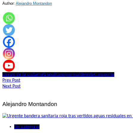
Author:
Alejandro Montandon
ciudad de la costa
metropolitanoi
paro
soldeleste
transporte
Navegación
Prev Post
Next Post
de
entradas
Alejandro Montandon
Sin categoría