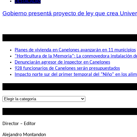
DESTACADAS
Gobierno presentá proyecto de ley que crea Unive
Lo mas visto
Planes de vivienda en Canelones avanzarán en 11 municipios
“Horticultura de la Memoria”: La conmovedora instalación 
Denunciarán agresor de inspector en Canelones
928 funcionarios de Canelones serán presupuestados
Impacto norte sur del primer temporal del “Niño” en los ali
Lo que buscás
Lo
que
Contactanos
buscás
Director – Editor
Alejandro Montandon