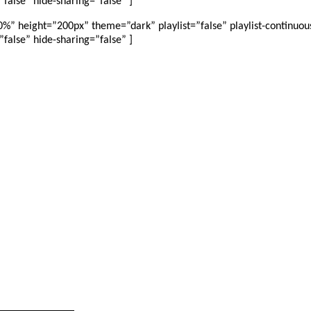
false” hide-sharing=”false” ]
 height=”200px” theme=”dark” playlist=”false” playlist-continuous=
false” hide-sharing=”false” ]