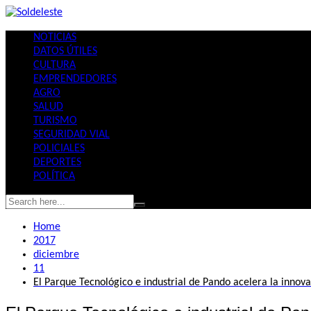
Skip
to
NOTICIAS
content
DATOS ÚTILES
CULTURA
EMPRENDEDORES
AGRO
SALUD
TURISMO
SEGURIDAD VIAL
POLICIALES
DEPORTES
POLÍTICA
Home
2017
diciembre
11
El Parque Tecnológico e industrial de Pando acelera la innov