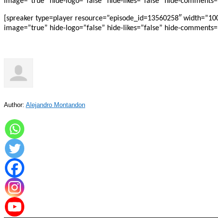
image=”true” hide-logo=”false” hide-likes=”false” hide-comments=”
[spreaker type=player resource=”episode_id=13560258″ width=”100%”
image=”true” hide-logo=”false” hide-likes=”false” hide-comments=”
Author:
Alejandro Montandon