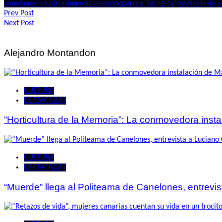
canelones
industrias
innovacion
pando
parque tecnologico
soldeleste.
Navegación
Prev Post
Next Post
de
entradas
Alejandro Montandon
CULTURA
DESTACADAS
“Horticultura de la Memoria”: La conmovedora ins
CULTURA
DESTACADAS
“Muerde” llega al Politeama de Canelones, entrevi