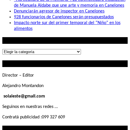
de Manuela Aldabe que une arte y memoria en Canelones
Denunciarán agresor de inspector en Canelones
928 funcionarios de Canelones serán presupuestados
Impacto norte sur del primer temporal del “Niño” en los
alimentos
Lo que buscás
Lo
que
Contactanos
buscás
Director – Editor
Alejandro Montandon
solaleste@gmail.com
Seguinos en nuestras redes …
Contratá publicidad :099 327 609
Lo que querés saber