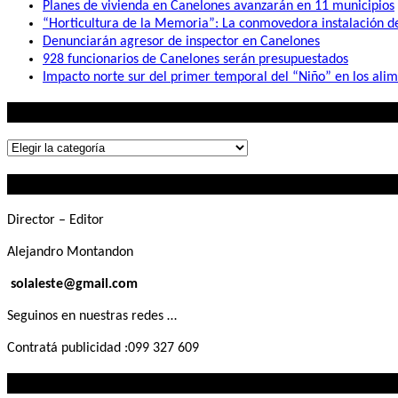
Planes de vivienda en Canelones avanzarán en 11 municipios
“Horticultura de la Memoria”: La conmovedora instalación 
Denunciarán agresor de inspector en Canelones
928 funcionarios de Canelones serán presupuestados
Impacto norte sur del primer temporal del “Niño” en los ali
Lo que buscás
Lo
que
Contactanos
buscás
Director – Editor
Alejandro Montandon
solaleste@gmail.com
Seguinos en nuestras redes …
Contratá publicidad :099 327 609
Lo que querés saber