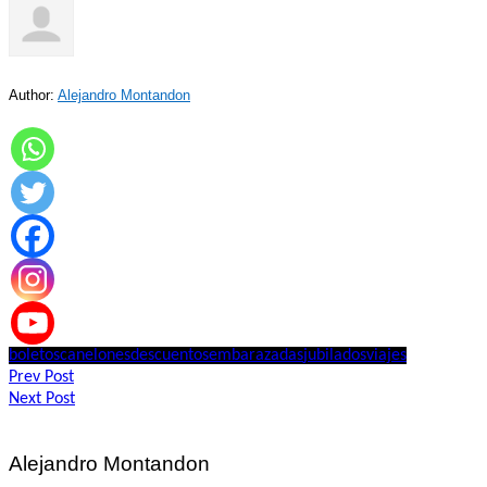
Author:
Alejandro Montandon
boletos
canelones
descuentos
embarazadas
jubilados
viajes
Navegación
Prev Post
Next Post
de
entradas
Alejandro Montandon