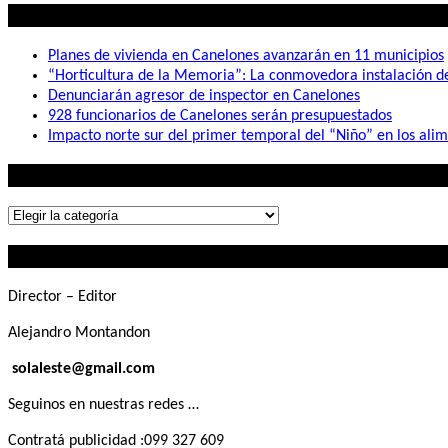
Lo mas visto
Planes de vivienda en Canelones avanzarán en 11 municipios
“Horticultura de la Memoria”: La conmovedora instalación 
Denunciarán agresor de inspector en Canelones
928 funcionarios de Canelones serán presupuestados
Impacto norte sur del primer temporal del “Niño” en los ali
Lo que buscás
Lo
que
Contactanos
buscás
Director – Editor
Alejandro Montandon
solaleste@gmail.com
Seguinos en nuestras redes …
Contratá publicidad :099 327 609