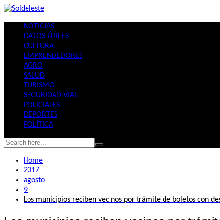
Skip
to
NOTICIAS
content
DATOS ÚTILES
CULTURA
EMPRENDEDORES
AGRO
SALUD
TURISMO
SEGURIDAD VIAL
POLICIALES
DEPORTES
POLÍTICA
Home
2017
agosto
9
Los municipios reciben vecinos por trámite de boletos con de