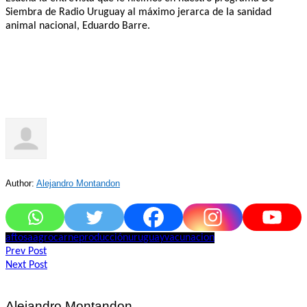
Siembra de Radio Uruguay al máximo jerarca de la sanidad
animal nacional, Eduardo Barre.
Author:
Alejandro Montandon
aftosa
agro
carne
producción
uruguay
vacunacion
Navegación
Prev Post
Next Post
de
entradas
Alejandro Montandon