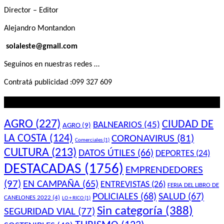
Director – Editor
Alejandro Montandon
solaleste@gmail.com
Seguinos en nuestras redes …
Contratá publicidad :099 327 609
Lo que querés saber
AGRO
(227)
CIUDAD DE
BALNEARIOS
(45)
AGRO
(9)
LA COSTA
(124)
CORONAVIRUS
(81)
Comerciales
(1)
CULTURA
(213)
DATOS ÚTILES
(66)
DEPORTES
(24)
DESTACADAS
(1756)
EMPRENDEDORES
(97)
EN CAMPAÑA
(65)
ENTREVISTAS
(26)
FERIA DEL LIBRO DE
POLICIALES
(68)
SALUD
(67)
CANELONES 2022
(4)
LO + RICO
(1)
Sin categoría
(388)
SEGURIDAD VIAL
(77)