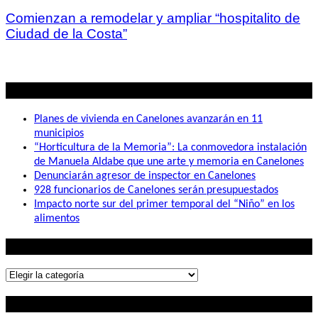
Comienzan a remodelar y ampliar “hospitalito de
Ciudad de la Costa”
Lo mas visto
Planes de vivienda en Canelones avanzarán en 11
municipios
“Horticultura de la Memoria”: La conmovedora instalación
de Manuela Aldabe que une arte y memoria en Canelones
Denunciarán agresor de inspector en Canelones
928 funcionarios de Canelones serán presupuestados
Impacto norte sur del primer temporal del “Niño” en los
alimentos
Lo que buscás
Lo
que
Contactanos
buscás