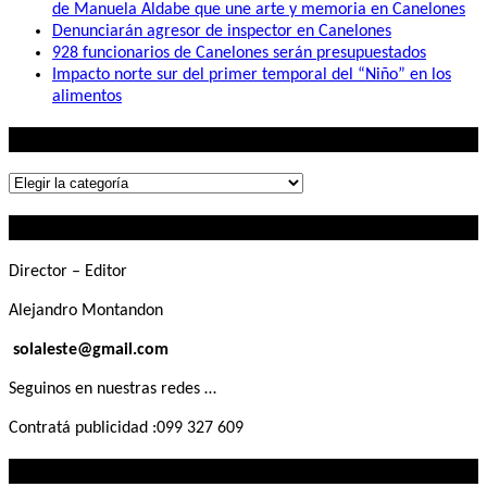
de Manuela Aldabe que une arte y memoria en Canelones
Denunciarán agresor de inspector en Canelones
928 funcionarios de Canelones serán presupuestados
Impacto norte sur del primer temporal del “Niño” en los
alimentos
Lo que buscás
Lo
que
Contactanos
buscás
Director – Editor
Alejandro Montandon
solaleste@gmail.com
Seguinos en nuestras redes …
Contratá publicidad :099 327 609
Lo que querés saber