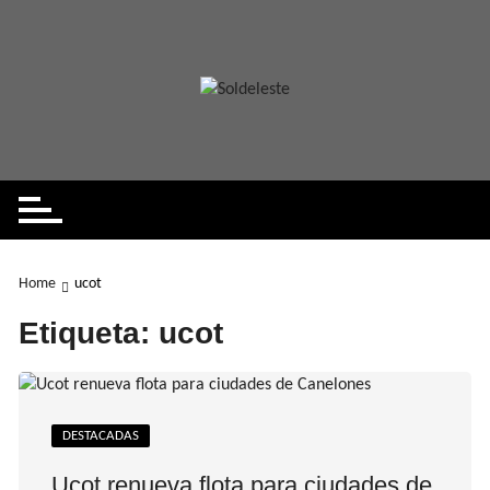
Skip
to
content
Home
ucot
Etiqueta:
ucot
DESTACADAS
Ucot renueva flota para ciudades de