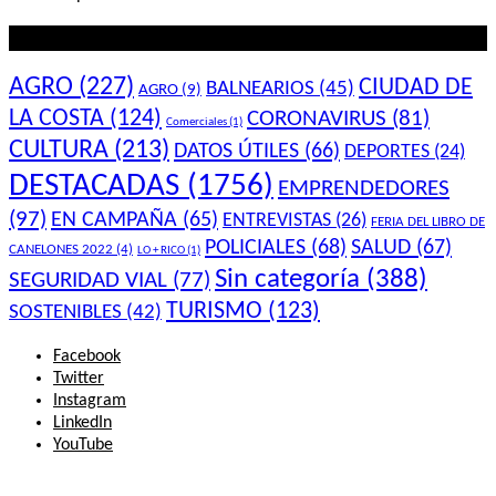
Lo que querés saber
AGRO
(227)
CIUDAD DE
BALNEARIOS
(45)
AGRO
(9)
LA COSTA
(124)
CORONAVIRUS
(81)
Comerciales
(1)
CULTURA
(213)
DATOS ÚTILES
(66)
DEPORTES
(24)
DESTACADAS
(1756)
EMPRENDEDORES
(97)
EN CAMPAÑA
(65)
ENTREVISTAS
(26)
FERIA DEL LIBRO DE
POLICIALES
(68)
SALUD
(67)
CANELONES 2022
(4)
LO + RICO
(1)
Sin categoría
(388)
SEGURIDAD VIAL
(77)
TURISMO
(123)
SOSTENIBLES
(42)
Facebook
Twitter
Instagram
LinkedIn
YouTube