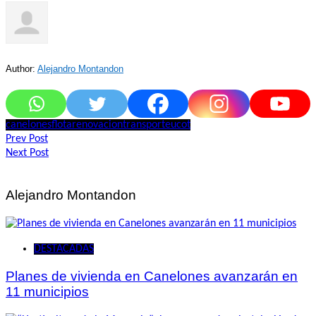
Author:
Alejandro Montandon
canelones
flota
renovacion
transporte
ucot
Navegación
Prev Post
Next Post
de
entradas
Alejandro Montandon
DESTACADAS
Planes de vivienda en Canelones avanzarán en
11 municipios