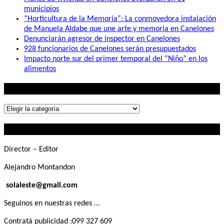
municipios
“Horticultura de la Memoria”: La conmovedora instalación
de Manuela Aldabe que une arte y memoria en Canelones
Denunciarán agresor de inspector en Canelones
928 funcionarios de Canelones serán presupuestados
Impacto norte sur del primer temporal del “Niño” en los
alimentos
Lo que buscás
Lo
que
Contactanos
buscás
Director – Editor
Alejandro Montandon
solaleste@gmail.com
Seguinos en nuestras redes …
Contratá publicidad :099 327 609