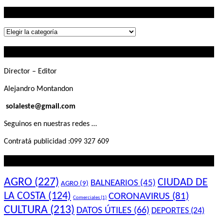
Lo que buscás
Lo
que
Contactanos
buscás
Director – Editor
Alejandro Montandon
solaleste@gmail.com
Seguinos en nuestras redes …
Contratá publicidad :099 327 609
Lo que querés saber
AGRO
(227)
CIUDAD DE
BALNEARIOS
(45)
AGRO
(9)
LA COSTA
(124)
CORONAVIRUS
(81)
Comerciales
(1)
CULTURA
(213)
DATOS ÚTILES
(66)
DEPORTES
(24)