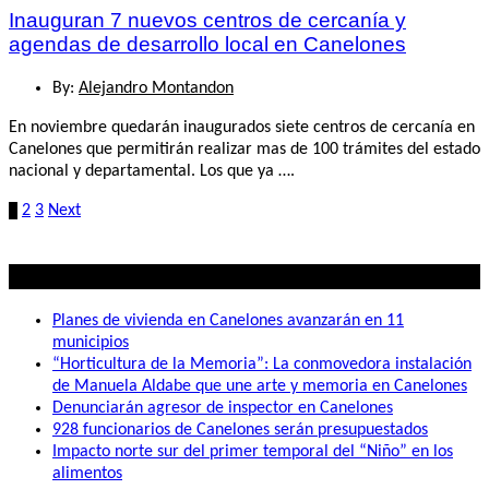
Inauguran 7 nuevos centros de cercanía y
agendas de desarrollo local en Canelones
By:
Alejandro Montandon
En noviembre quedarán inaugurados siete centros de cercanía en
Canelones que permitirán realizar mas de 100 trámites del estado
nacional y departamental. Los que ya ….
Paginación
1
2
3
Next
de
entradas
Lo mas visto
Planes de vivienda en Canelones avanzarán en 11
municipios
“Horticultura de la Memoria”: La conmovedora instalación
de Manuela Aldabe que une arte y memoria en Canelones
Denunciarán agresor de inspector en Canelones
928 funcionarios de Canelones serán presupuestados
Impacto norte sur del primer temporal del “Niño” en los
alimentos