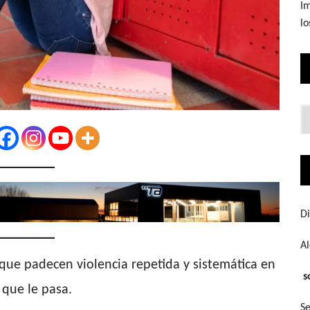
Im
lo
Lo
q
bu
Di
A
 que padecen violencia repetida y sistemática en
s
 que le pasa.
Se