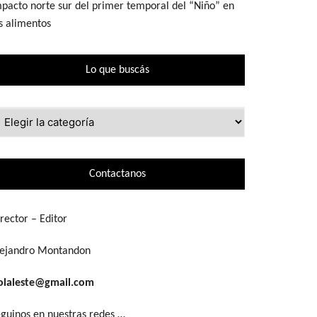
pacto norte sur del primer temporal del “Niño” en
s alimentos
Lo que buscás
ue
scás
Contactanos
rector – Editor
lejandro Montandon
olaleste@gmail.com
guinos en nuestras redes …