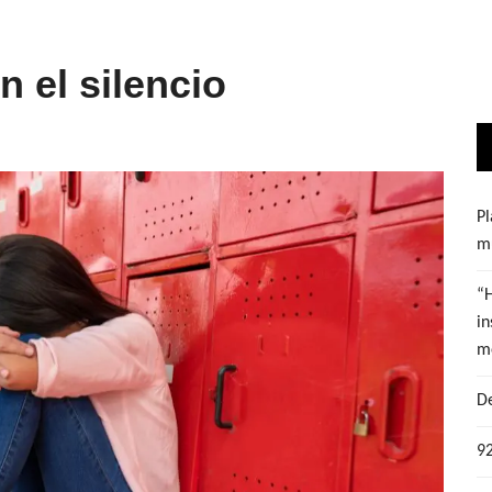
en el silencio
Pl
mu
“
in
m
De
92