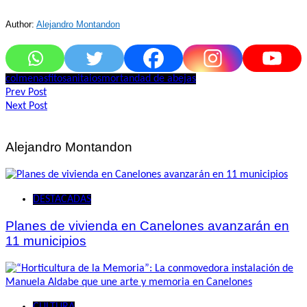
Author:
Alejandro Montandon
colmenas
fitosanitaios
mortandad de abejas
Navegación
Prev Post
Next Post
de
entradas
Alejandro Montandon
DESTACADAS
Planes de vivienda en Canelones avanzarán en
11 municipios