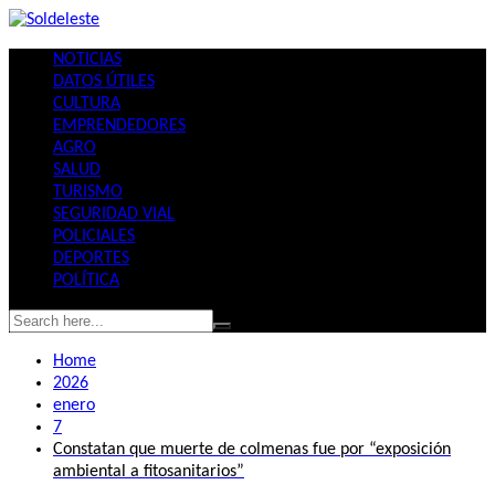
Skip
to
NOTICIAS
content
DATOS ÚTILES
CULTURA
EMPRENDEDORES
AGRO
SALUD
TURISMO
SEGURIDAD VIAL
POLICIALES
DEPORTES
POLÍTICA
Home
2026
enero
7
Constatan que muerte de colmenas fue por “exposición
ambiental a fitosanitarios”