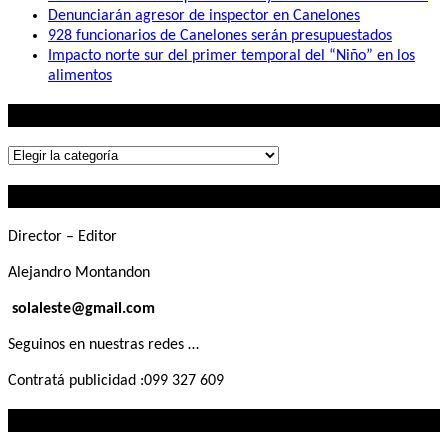
Denunciarán agresor de inspector en Canelones
928 funcionarios de Canelones serán presupuestados
Impacto norte sur del primer temporal del “Niño” en los
alimentos
Lo que buscás
Lo
que
Contactanos
buscás
Director – Editor
Alejandro Montandon
solaleste@gmail.com
Seguinos en nuestras redes …
Contratá publicidad :099 327 609
Lo que querés saber