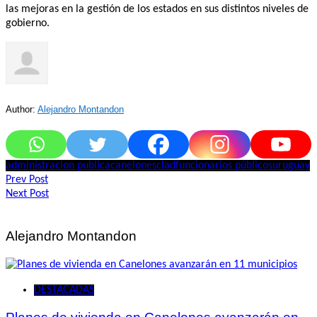
las mejoras en la gestión de los estados en sus distintos niveles de
gobierno.
Author:
Alejandro Montandon
administracion publica
canelones
clad
funcionarios públicos
uruguay
Navegación
Prev Post
Next Post
de
entradas
Alejandro Montandon
DESTACADAS