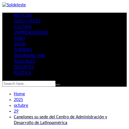
Skip
to
NOTICIAS
content
DATOS ÚTILES
CULTURA
EMPRENDEDORES
AGRO
SALUD
TURISMO
SEGURIDAD VIAL
POLICIALES
DEPORTES
POLÍTICA
Home
2025
octubre
29
Canelones su sede del Centro de Administración y
Desarrollo de Latinoamérica