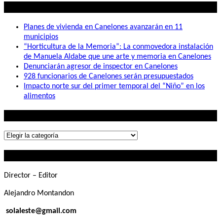
Lo mas visto
Planes de vivienda en Canelones avanzarán en 11
municipios
“Horticultura de la Memoria”: La conmovedora instalación
de Manuela Aldabe que une arte y memoria en Canelones
Denunciarán agresor de inspector en Canelones
928 funcionarios de Canelones serán presupuestados
Impacto norte sur del primer temporal del “Niño” en los
alimentos
Lo que buscás
Lo
que
Contactanos
buscás
Director – Editor
Alejandro Montandon
solaleste@gmail.com