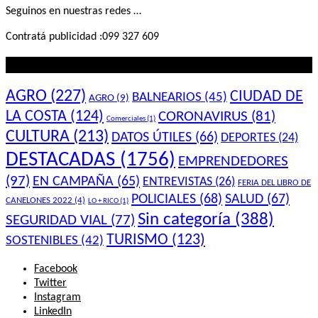
Seguinos en nuestras redes …
Contratá publicidad :099 327 609
Lo que querés saber
AGRO
(227)
CIUDAD DE
BALNEARIOS
(45)
AGRO
(9)
LA COSTA
(124)
CORONAVIRUS
(81)
Comerciales
(1)
CULTURA
(213)
DATOS ÚTILES
(66)
DEPORTES
(24)
DESTACADAS
(1756)
EMPRENDEDORES
(97)
EN CAMPAÑA
(65)
ENTREVISTAS
(26)
FERIA DEL LIBRO DE
POLICIALES
(68)
SALUD
(67)
CANELONES 2022
(4)
LO + RICO
(1)
Sin categoría
(388)
SEGURIDAD VIAL
(77)
TURISMO
(123)
SOSTENIBLES
(42)
Facebook
Twitter
Instagram
LinkedIn