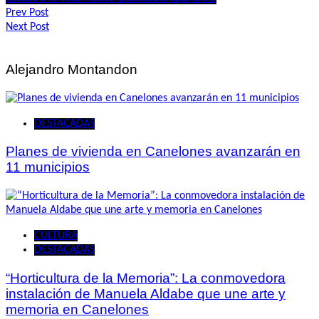
Navegación
Prev Post
Next Post
de
entradas
Alejandro Montandon
DESTACADAS
Planes de vivienda en Canelones avanzarán en
11 municipios
CULTURA
DESTACADAS
“Horticultura de la Memoria”: La conmovedora
instalación de Manuela Aldabe que une arte y
memoria en Canelones