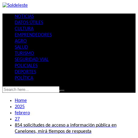
Skip
to
NOTICIAS
content
DATOS ÚTILES
CULTURA
EMPRENDEDORES
AGRO
SALUD
TURISMO
SEGURIDAD VIAL
POLICIALES
DEPORTES
POLÍTICA
Home
2025
febrero
27
854 solicitudes de acceso a información pública en
Canelones, mirá tiempos de respuesta