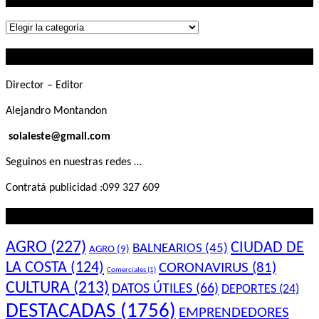
Lo
que
Contactanos
buscás
Director – Editor
Alejandro Montandon
solaleste@gmail.com
Seguinos en nuestras redes …
Contratá publicidad :099 327 609
Lo que querés saber
AGRO
(227)
CIUDAD DE
BALNEARIOS
(45)
AGRO
(9)
LA COSTA
(124)
CORONAVIRUS
(81)
Comerciales
(1)
CULTURA
(213)
DATOS ÚTILES
(66)
DEPORTES
(24)
DESTACADAS
(1756)
EMPRENDEDORES