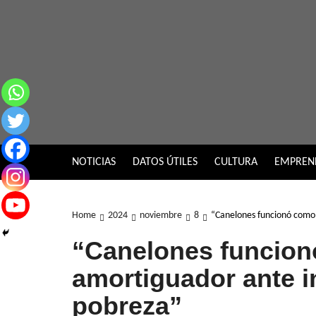
Skip
to
content
NOTICIAS
DATOS ÚTILES
CULTURA
EMPREN
Home
2024
noviembre
8
“Canelones funcionó como
“Canelones funcio
amortiguador ante i
pobreza”