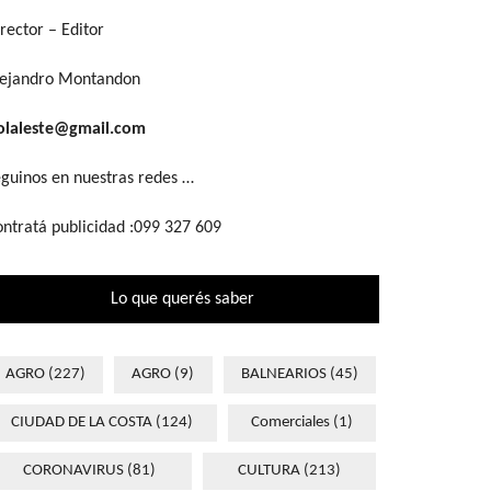
rector – Editor
lejandro Montandon
olaleste@gmail.com
guinos en nuestras redes …
ntratá publicidad :099 327 609
Lo que querés saber
AGRO
(227)
AGRO
(9)
BALNEARIOS
(45)
CIUDAD DE LA COSTA
(124)
Comerciales
(1)
CORONAVIRUS
(81)
CULTURA
(213)