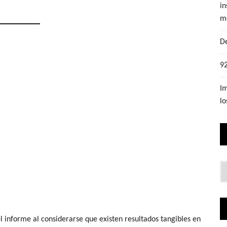
in
m
De
92
Im
lo
Lo
q
bu
l informe al considerarse que existen resultados tangibles en