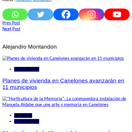
Navegación
Prev Post
Next Post
de
entradas
Alejandro Montandon
DESTACADAS
Planes de vivienda en Canelones avanzarán en
11 municipios
CULTURA
DESTACADAS