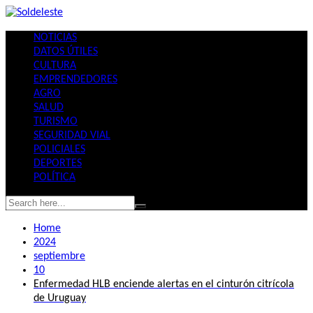
Skip
to
NOTICIAS
content
DATOS ÚTILES
CULTURA
EMPRENDEDORES
AGRO
SALUD
TURISMO
SEGURIDAD VIAL
POLICIALES
DEPORTES
POLÍTICA
Home
2024
septiembre
10
Enfermedad HLB enciende alertas en el cinturón citrícola
de Uruguay