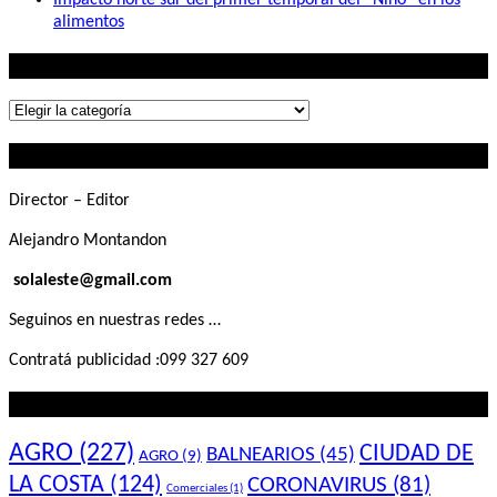
alimentos
Lo que buscás
Lo
que
Contactanos
buscás
Director – Editor
Alejandro Montandon
solaleste@gmail.com
Seguinos en nuestras redes …
Contratá publicidad :099 327 609
Lo que querés saber
AGRO
(227)
CIUDAD DE
BALNEARIOS
(45)
AGRO
(9)
LA COSTA
(124)
CORONAVIRUS
(81)
Comerciales
(1)