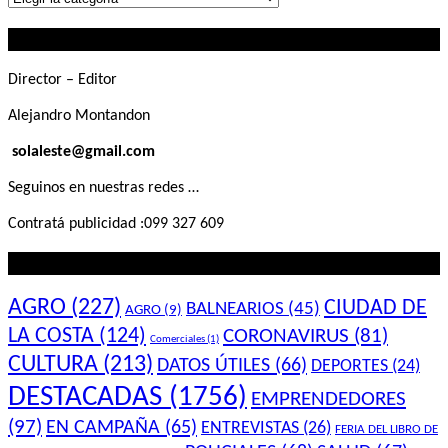
que
Contactanos
buscás
Director – Editor
Alejandro Montandon
solaleste@gmail.com
Seguinos en nuestras redes …
Contratá publicidad :099 327 609
Lo que querés saber
AGRO
(227)
CIUDAD DE
BALNEARIOS
(45)
AGRO
(9)
LA COSTA
(124)
CORONAVIRUS
(81)
Comerciales
(1)
CULTURA
(213)
DATOS ÚTILES
(66)
DEPORTES
(24)
DESTACADAS
(1756)
EMPRENDEDORES
(97)
EN CAMPAÑA
(65)
ENTREVISTAS
(26)
FERIA DEL LIBRO DE