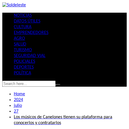
Skip
to
NOTICIAS
content
DATOS ÚTILES
CULTURA
EMPRENDEDORES
AGRO
SALUD
TURISMO
SEGURIDAD VIAL
POLICIALES
DEPORTES
POLÍTICA
Home
2024
julio
27
Los músicos de Canelones tienen su plataforma para
conocerlos y contratarlos