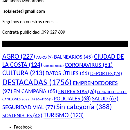
Alejandro Montandon
solaleste@gmail.com
Seguinos en nuestras redes …
Contratá publicidad :099 327 609
Lo que querés saber
AGRO
(227)
CIUDAD DE
BALNEARIOS
(45)
AGRO
(9)
LA COSTA
(124)
CORONAVIRUS
(81)
Comerciales
(1)
CULTURA
(213)
DATOS ÚTILES
(66)
DEPORTES
(24)
DESTACADAS
(1756)
EMPRENDEDORES
(97)
EN CAMPAÑA
(65)
ENTREVISTAS
(26)
FERIA DEL LIBRO DE
POLICIALES
(68)
SALUD
(67)
CANELONES 2022
(4)
LO + RICO
(1)
Sin categoría
(388)
SEGURIDAD VIAL
(77)
TURISMO
(123)
SOSTENIBLES
(42)
Facebook