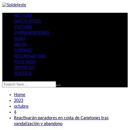
Skip
to
NOTICIAS
content
DATOS ÚTILES
CULTURA
EMPRENDEDORES
AGRO
SALUD
TURISMO
SEGURIDAD VIAL
POLICIALES
DEPORTES
POLÍTICA
Home
2023
octubre
4
Reactivarán paradores en costa de Canelones tras
vandalización y abandono