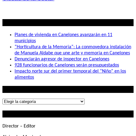
Lo mas visto
Planes de vivienda en Canelones avanzarán en 11
municipios
“Horticultura de la Memoria”: La conmovedora instalación
de Manuela Aldabe que une arte y memoria en Canelones
Denunciarán agresor de inspector en Canelones
928 funcionarios de Canelones serán presupuestados
Impacto norte sur del primer temporal del “Niño” en los
alimentos
Lo que buscás
Lo
que
Contactanos
buscás
Director – Editor