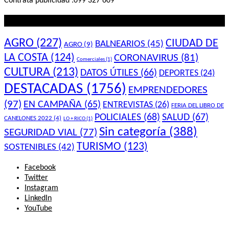
Contratá publicidad :099 327 609
Lo que querés saber
AGRO
(227)
CIUDAD DE
BALNEARIOS
(45)
AGRO
(9)
LA COSTA
(124)
CORONAVIRUS
(81)
Comerciales
(1)
CULTURA
(213)
DATOS ÚTILES
(66)
DEPORTES
(24)
DESTACADAS
(1756)
EMPRENDEDORES
(97)
EN CAMPAÑA
(65)
ENTREVISTAS
(26)
FERIA DEL LIBRO DE
POLICIALES
(68)
SALUD
(67)
CANELONES 2022
(4)
LO + RICO
(1)
Sin categoría
(388)
SEGURIDAD VIAL
(77)
TURISMO
(123)
SOSTENIBLES
(42)
Facebook
Twitter
Instagram
LinkedIn
YouTube