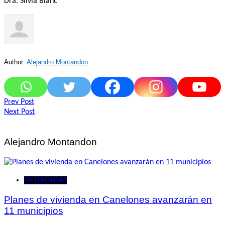
Dra. Silvia Blanc
Author:
Alejandro Montandon
Navegación
Prev Post
Next Post
de
entradas
Alejandro Montandon
DESTACADAS
Planes de vivienda en Canelones avanzarán en
11 municipios