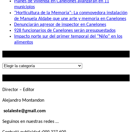
Planes de vivienda en Canelones avanzarán en 11
municipios
“Horticultura de la Memoria”: La conmovedora instalación
de Manuela Aldabe que une arte y memoria en Canelones
Denunciarán agresor de inspector en Canelones
928 funcionarios de Canelones serán presupuestados
Impacto norte sur del primer temporal del “Niño” en los
alimentos
Lo que buscás
Lo
que
Contactanos
buscás
Director – Editor
Alejandro Montandon
solaleste@gmail.com
Seguinos en nuestras redes …