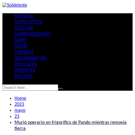
Skip
to
NOTICIAS
content
DATOS ÚTILES
CULTURA
EMPRENDEDORES
AGRO
SALUD
TURISMO
SEGURIDAD VIAL
POLICIALES
DEPORTES
POLÍTICA
Home
2023
mayo
23
Murió operario en frigorífico de Pando mientras removía
tierra