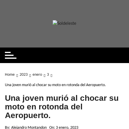
Skip
to
content
Home
2023
enero
3
Una joven murió al chocar su moto en rotonda del Aeropuerto.
Una joven murió al chocar su
moto en rotonda del
Aeropuerto.
By:
Alejandro Montandon
On:
3 enero, 2023