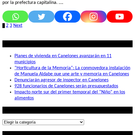
por la prefectura capitalina. ….
Paginación
1
2
3
Next
de
entradas
Lo mas visto
Planes de vivienda en Canelones avanzarán en 11
municipios
“Horticultura de la Memoria”: La conmovedora instalación
de Manuela Aldabe que une arte y memoria en Canelones
Denunciarán agresor de inspector en Canelones
928 funcionarios de Canelones serán presupuestados
Impacto norte sur del primer temporal del “Niño” en los
alimentos
Lo que buscás
Lo
que
Contactanos
buscás