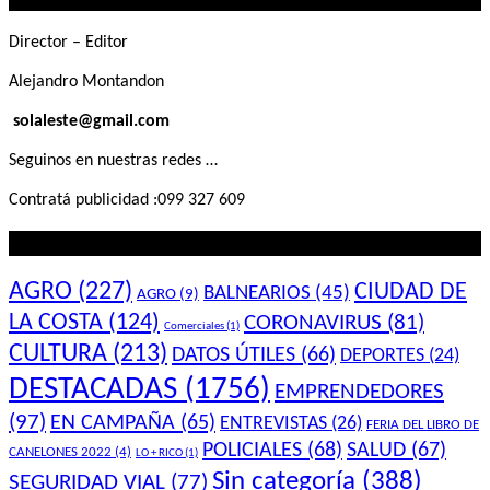
Director – Editor
Alejandro Montandon
solaleste@gmail.com
Seguinos en nuestras redes …
Contratá publicidad :099 327 609
Lo que querés saber
AGRO
(227)
CIUDAD DE
BALNEARIOS
(45)
AGRO
(9)
LA COSTA
(124)
CORONAVIRUS
(81)
Comerciales
(1)
CULTURA
(213)
DATOS ÚTILES
(66)
DEPORTES
(24)
DESTACADAS
(1756)
EMPRENDEDORES
(97)
EN CAMPAÑA
(65)
ENTREVISTAS
(26)
FERIA DEL LIBRO DE
POLICIALES
(68)
SALUD
(67)
CANELONES 2022
(4)
LO + RICO
(1)
Sin categoría
(388)
SEGURIDAD VIAL
(77)