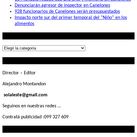
Denunciarán agresor de inspector en Canelones
928 funcionarios de Canelones serán presupuestados
Impacto norte sur del primer temporal del “Niño” en los
alimentos
Lo que buscás
Lo
que
Contactanos
buscás
Director – Editor
Alejandro Montandon
solaleste@gmail.com
Seguinos en nuestras redes …
Contratá publicidad :099 327 609
Lo que querés saber