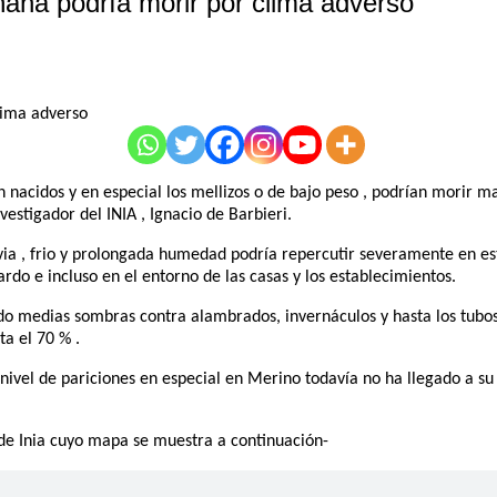
ana podría morir por clima adverso
én nacidos y en especial los mellizos o de bajo peso , podrían morir
stigador del INIA , Ignacio de Barbieri.
via , frio y prolongada humedad podría repercutir severamente en e
do e incluso en el entorno de las casas y los establecimientos.
ando medias sombras contra alambrados, invernáculos y hasta los tubo
a el 70 % .
 nivel de pariciones en especial en Merino todavía no ha llegado a s
a de Inia cuyo mapa se muestra a continuación-