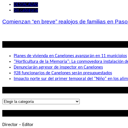
DESTACADAS
Sin categoría
Comienzan “en breve” realojos de familias en Pas
Lo mas visto
Planes de vivienda en Canelones avanzarán en 11 municipios
“Horticultura de la Memoria”: La conmovedora instalación 
Denunciarán agresor de inspector en Canelones
928 funcionarios de Canelones serán presupuestados
Impacto norte sur del primer temporal del “Niño” en los ali
Lo que buscás
Lo
que
Contactanos
buscás
Director – Editor