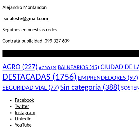
Alejandro Montandon
solaleste@gmail.com
Seguinos en nuestras redes …
Contratá publicidad :099 327 609
Lo que querés saber
AGRO
(227)
CIUDAD DE L
BALNEARIOS
(45)
AGRO
(9)
DESTACADAS
(1756)
EMPRENDEDORES
(97)
Sin categoría
(388)
SEGURIDAD VIAL
(77)
SOSTEN
Facebook
Twitter
Instagram
LinkedIn
YouTube