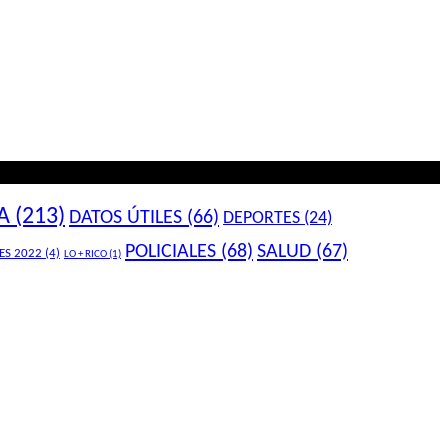
A
(213)
DATOS ÚTILES
(66)
DEPORTES
(24)
POLICIALES
(68)
SALUD
(67)
ES 2022
(4)
LO + RICO
(1)