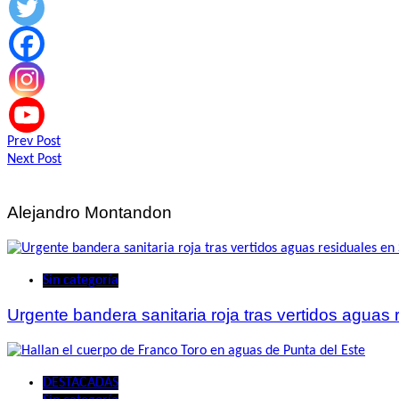
Navegación
Prev Post
Next Post
de
entradas
Alejandro Montandon
Sin categoría
Urgente bandera sanitaria roja tras vertidos aguas
DESTACADAS