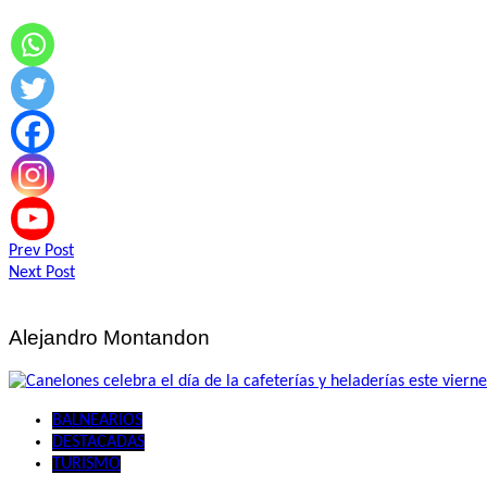
Navegación
Prev Post
Next Post
de
entradas
Alejandro Montandon
BALNEARIOS
DESTACADAS
TURISMO