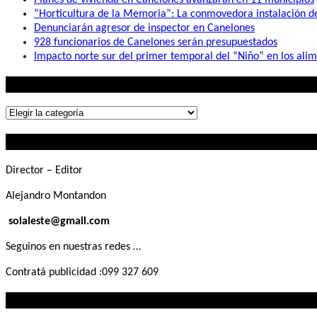
“Horticultura de la Memoria”: La conmovedora instalación 
Denunciarán agresor de inspector en Canelones
928 funcionarios de Canelones serán presupuestados
Impacto norte sur del primer temporal del “Niño” en los ali
Lo que buscás
Lo
que
Contactanos
buscás
Director – Editor
Alejandro Montandon
solaleste@gmail.com
Seguinos en nuestras redes …
Contratá publicidad :099 327 609
Lo que querés saber