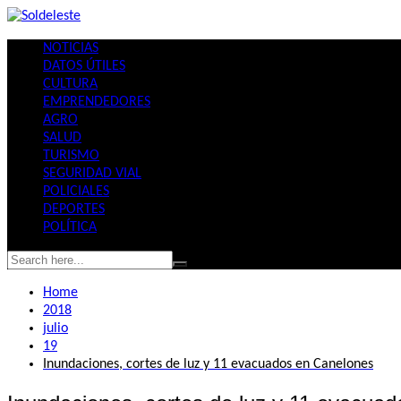
Skip
to
NOTICIAS
content
DATOS ÚTILES
CULTURA
EMPRENDEDORES
AGRO
SALUD
TURISMO
SEGURIDAD VIAL
POLICIALES
DEPORTES
POLÍTICA
Home
2018
julio
19
Inundaciones, cortes de luz y 11 evacuados en Canelones