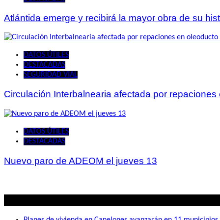
Atlántida emerge y recibirá la mayor obra de su hist
DATOS ÚTILES
DESTACADAS
SEGURIDAD VIAL
Circulación Interbalnearia afectada por repaciones
DATOS ÚTILES
DESTACADAS
Nuevo paro de ADEOM el jueves 13
Lo mas visto
Planes de vivienda en Canelones avanzarán en 11 municipios