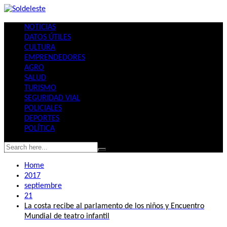
Skip
to
NOTICIAS
content
DATOS ÚTILES
CULTURA
EMPRENDEDORES
AGRO
SALUD
TURISMO
SEGURIDAD VIAL
POLICIALES
DEPORTES
POLÍTICA
Home
2017
septiembre
21
La costa recibe al parlamento de los niños y Encuentro
Mundial de teatro infantil