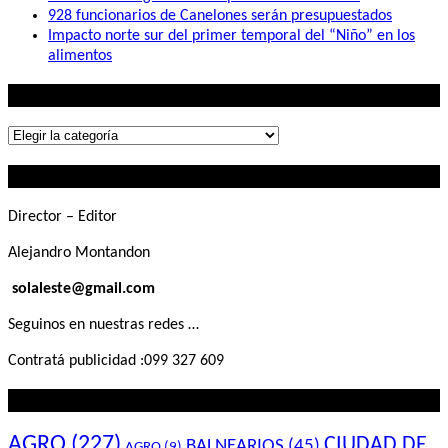
928 funcionarios de Canelones serán presupuestados
Impacto norte sur del primer temporal del “Niño” en los
alimentos
Lo que buscás
Lo
que
Contactanos
buscás
Director – Editor
Alejandro Montandon
solaleste@gmail.com
Seguinos en nuestras redes …
Contratá publicidad :099 327 609
Lo que querés saber
AGRO
(227)
CIUDAD DE
BALNEARIOS
(45)
AGRO
(9)