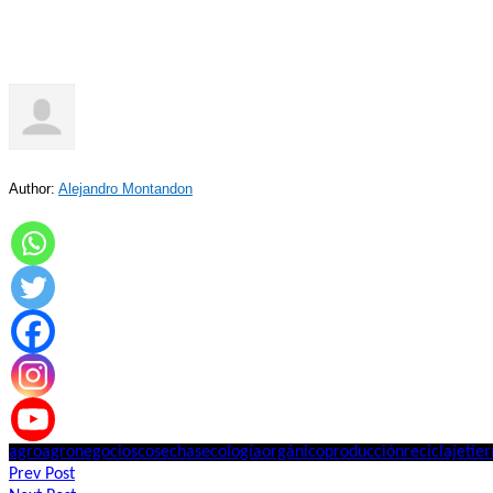
Author:
Alejandro Montandon
agro
agronegocios
cosechas
ecología
orgánico
producción
reciclaje
tier
Navegación
Prev Post