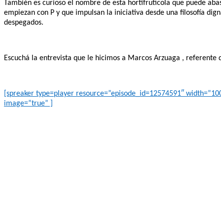
También es curioso el nombre de esta hortifrutícola que puede aba
empiezan con P y que impulsan la iniciativa desde una filosofía d
despegados.
Escuchá la entrevista que le hicimos a Marcos Arzuaga , referente 
[spreaker type=player resource=”episode_id=12574591″ width=”100%”
image=”true” ]