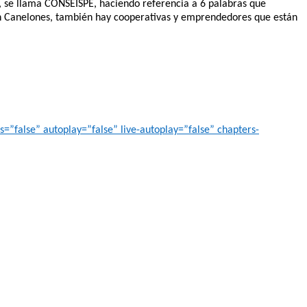
a, se llama CONSEISPE, haciendo referencia a 6 palabras que
e en Canelones, también hay cooperativas y emprendedores que están
=”false” autoplay=”false” live-autoplay=”false” chapters-