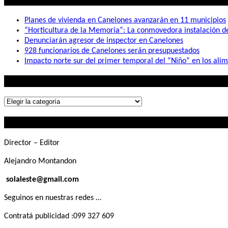
Planes de vivienda en Canelones avanzarán en 11 municipios
“Horticultura de la Memoria”: La conmovedora instalación 
Denunciarán agresor de inspector en Canelones
928 funcionarios de Canelones serán presupuestados
Impacto norte sur del primer temporal del “Niño” en los ali
Lo que buscás
Lo
que
Contactanos
buscás
Director – Editor
Alejandro Montandon
solaleste@gmail.com
Seguinos en nuestras redes …
Contratá publicidad :099 327 609