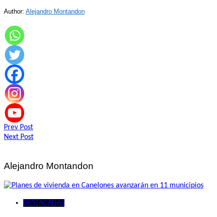
Author:
Alejandro Montandon
Navegación
Prev Post
Next Post
de
entradas
Alejandro Montandon
DESTACADAS