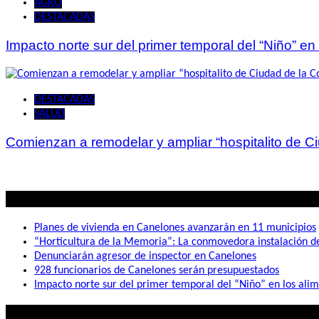
AGRO
DESTACADAS
Impacto norte sur del primer temporal del “Niño” en
DESTACADAS
SALUD
Comienzan a remodelar y ampliar “hospitalito de C
Lo mas visto
Planes de vivienda en Canelones avanzarán en 11 municipios
“Horticultura de la Memoria”: La conmovedora instalación 
Denunciarán agresor de inspector en Canelones
928 funcionarios de Canelones serán presupuestados
Impacto norte sur del primer temporal del “Niño” en los ali
Lo que buscás