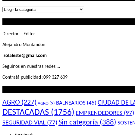
Lo
que
Contactanos
buscás
Director – Editor
Alejandro Montandon
solaleste@gmail.com
Seguinos en nuestras redes …
Contratá publicidad :099 327 609
Lo que querés saber
AGRO
(227)
CIUDAD DE L
BALNEARIOS
(45)
AGRO
(9)
DESTACADAS
(1756)
EMPRENDEDORES
(97)
Sin categoría
(388)
SEGURIDAD VIAL
(77)
SOSTEN
Facebook