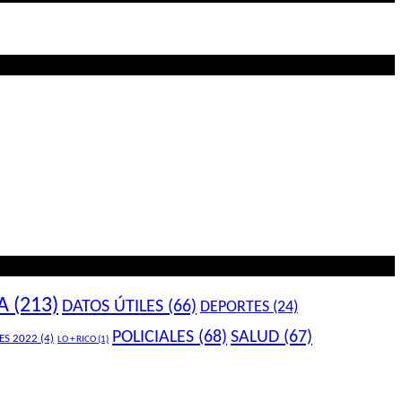
A
(213)
DATOS ÚTILES
(66)
DEPORTES
(24)
POLICIALES
(68)
SALUD
(67)
ES 2022
(4)
LO + RICO
(1)