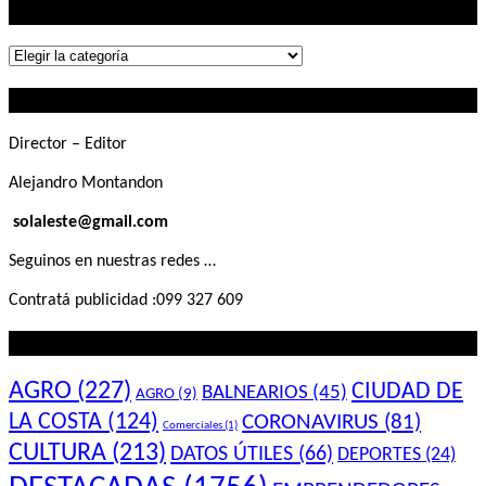
Lo que buscás
Lo
que
Contactanos
buscás
Director – Editor
Alejandro Montandon
solaleste@gmail.com
Seguinos en nuestras redes …
Contratá publicidad :099 327 609
Lo que querés saber
AGRO
(227)
CIUDAD DE
BALNEARIOS
(45)
AGRO
(9)
LA COSTA
(124)
CORONAVIRUS
(81)
Comerciales
(1)
CULTURA
(213)
DATOS ÚTILES
(66)
DEPORTES
(24)