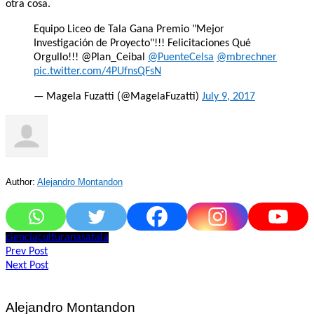
otra cosa.
Equipo Liceo de Tala Gana Premio "Mejor
Investigación de Proyecto"!!! Felicitaciones Qué
Orgullo!!! @Plan_Ceibal
@PuenteCelsa
@mbrechner
pic.twitter.com/4PUfnsQFsN
— Magela Fuzatti (@MagelaFuzatti)
July 9, 2017
Author:
Alejandro Montandon
ciencia
cultura
nasa
tala
Navegación
Prev Post
Next Post
de
entradas
Alejandro Montandon