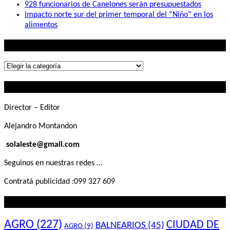
928 funcionarios de Canelones serán presupuestados
Impacto norte sur del primer temporal del “Niño” en los
alimentos
Lo que buscás
Lo
que
Contactanos
buscás
Director – Editor
Alejandro Montandon
solaleste@gmail.com
Seguinos en nuestras redes …
Contratá publicidad :099 327 609
Lo que querés saber
AGRO
(227)
CIUDAD DE
BALNEARIOS
(45)
AGRO
(9)