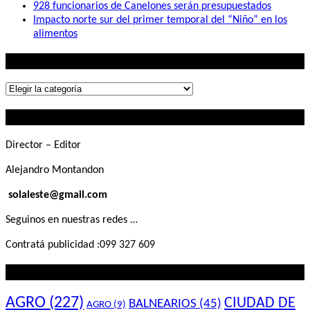
928 funcionarios de Canelones serán presupuestados
Impacto norte sur del primer temporal del “Niño” en los
alimentos
Lo que buscás
Lo
que
Contactanos
buscás
Director – Editor
Alejandro Montandon
solaleste@gmail.com
Seguinos en nuestras redes …
Contratá publicidad :099 327 609
Lo que querés saber
AGRO
(227)
CIUDAD DE
BALNEARIOS
(45)
AGRO
(9)