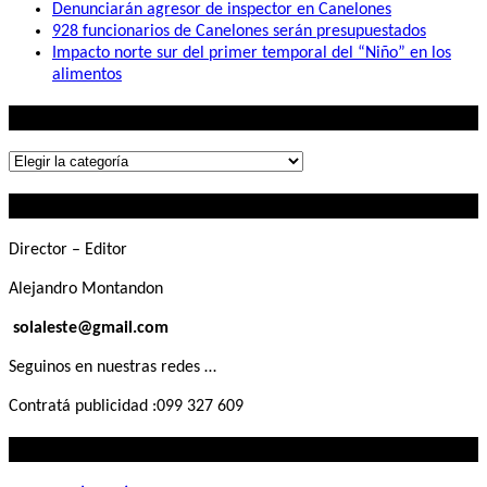
Denunciarán agresor de inspector en Canelones
928 funcionarios de Canelones serán presupuestados
Impacto norte sur del primer temporal del “Niño” en los
alimentos
Lo que buscás
Lo
que
Contactanos
buscás
Director – Editor
Alejandro Montandon
solaleste@gmail.com
Seguinos en nuestras redes …
Contratá publicidad :099 327 609
Lo que querés saber