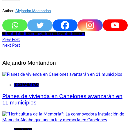
Author:
Alejandro Montandon
atlántida
led
tecnologia
torre de antel
turismo
Navegación
Prev Post
Next Post
de
entradas
Alejandro Montandon
DESTACADAS
Planes de vivienda en Canelones avanzarán en
11 municipios