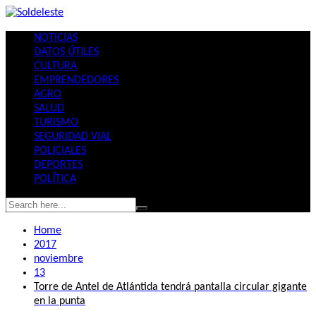
Skip
to
NOTICIAS
content
DATOS ÚTILES
CULTURA
EMPRENDEDORES
AGRO
SALUD
TURISMO
SEGURIDAD VIAL
POLICIALES
DEPORTES
POLÍTICA
Home
2017
noviembre
13
Torre de Antel de Atlántida tendrá pantalla circular gigante
en la punta