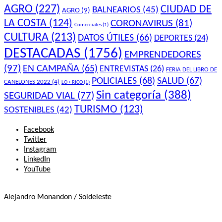
AGRO
(227)
CIUDAD DE
BALNEARIOS
(45)
AGRO
(9)
LA COSTA
(124)
CORONAVIRUS
(81)
Comerciales
(1)
CULTURA
(213)
DATOS ÚTILES
(66)
DEPORTES
(24)
DESTACADAS
(1756)
EMPRENDEDORES
(97)
EN CAMPAÑA
(65)
ENTREVISTAS
(26)
FERIA DEL LIBRO DE
POLICIALES
(68)
SALUD
(67)
CANELONES 2022
(4)
LO + RICO
(1)
Sin categoría
(388)
SEGURIDAD VIAL
(77)
TURISMO
(123)
SOSTENIBLES
(42)
Facebook
Twitter
Instagram
LinkedIn
YouTube
Alejandro Monandon / Soldeleste