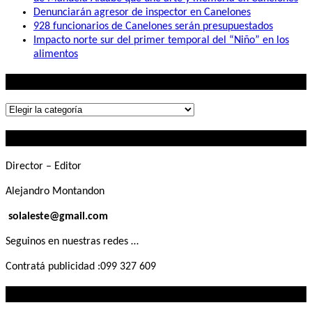
Denunciarán agresor de inspector en Canelones
928 funcionarios de Canelones serán presupuestados
Impacto norte sur del primer temporal del “Niño” en los
alimentos
Lo que buscás
Lo
que
Contactanos
buscás
Director – Editor
Alejandro Montandon
solaleste@gmail.com
Seguinos en nuestras redes …
Contratá publicidad :099 327 609
Lo que querés saber