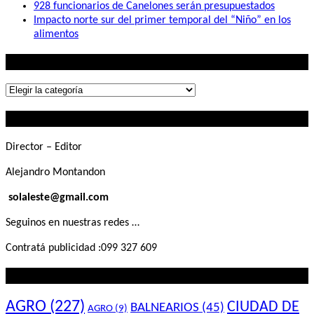
928 funcionarios de Canelones serán presupuestados
Impacto norte sur del primer temporal del “Niño” en los
alimentos
Lo que buscás
Lo
que
Contactanos
buscás
Director – Editor
Alejandro Montandon
solaleste@gmail.com
Seguinos en nuestras redes …
Contratá publicidad :099 327 609
Lo que querés saber
AGRO
(227)
CIUDAD DE
BALNEARIOS
(45)
AGRO
(9)