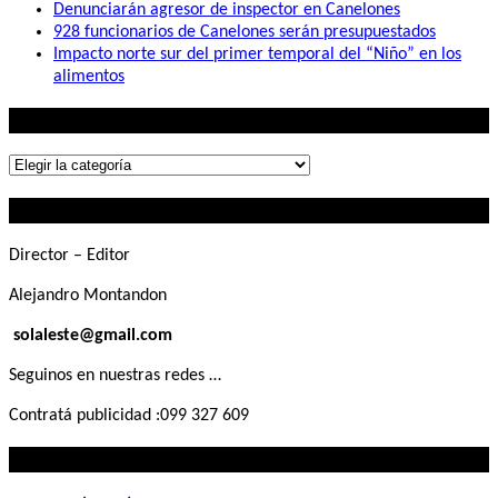
Denunciarán agresor de inspector en Canelones
928 funcionarios de Canelones serán presupuestados
Impacto norte sur del primer temporal del “Niño” en los
alimentos
Lo que buscás
Lo
que
Contactanos
buscás
Director – Editor
Alejandro Montandon
solaleste@gmail.com
Seguinos en nuestras redes …
Contratá publicidad :099 327 609
Lo que querés saber