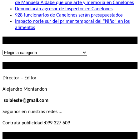
de Manuela Aldabe que une arte y memoria en Canelones
Denunciarán agresor de inspector en Canelones
928 funcionarios de Canelones serán presupuestados
Impacto norte sur del primer temporal del “Niño” en los
alimentos
Lo que buscás
Lo
que
Contactanos
buscás
Director – Editor
Alejandro Montandon
solaleste@gmail.com
Seguinos en nuestras redes …
Contratá publicidad :099 327 609
Lo que querés saber